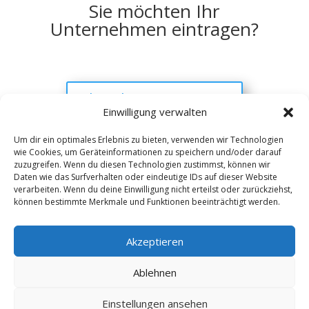
Sie möchten Ihr
Unternehmen eintragen?
als Anbieter eintragen
Einwilligung verwalten
Um dir ein optimales Erlebnis zu bieten, verwenden wir Technologien
wie Cookies, um Geräteinformationen zu speichern und/oder darauf
Kontakt
Impressum
Datenschutz
zuzugreifen. Wenn du diesen Technologien zustimmst, können wir
Werbung buchen
AGB
Daten wie das Surfverhalten oder eindeutige IDs auf dieser Website
verarbeiten. Wenn du deine Einwilligung nicht erteilst oder zurückziehst,
können bestimmte Merkmale und Funktionen beeinträchtigt werden.
Copyright 2025-2026 | Web24 Consulting AVO UG |
Alle Rechte vorbehalten *Werbehinweis: Die ist ein
Portal mit Infos zu Dienstleistern und Fachbetrieben
Akzeptieren
sowie einem Anbieterverzeichnis. Wenn Sie bei den
Werbepartnern ein Angebot anfordern oder etwas
Ablehnen
bestellen, erhalten wir ggf. eine Werbevergütung vom
jeweiligen Dienstleister. Redaktionelle Einträge wurden
Einstellungen ansehen