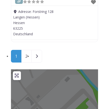
Adresse:
Forstring 128
Langen (Hessen)
Hessen
63225
Deutschland
Posts navigation
Ältere Beiträge
1
2