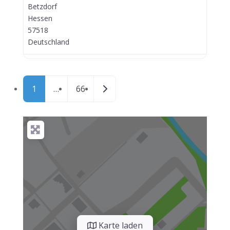
Betzdorf
Hessen
57518
Deutschland
Posts navigation
Ältere Beiträge
1
…
66
Karte laden