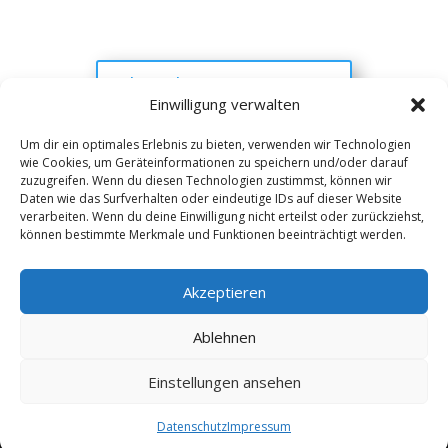
als Anbieter eintragen
Einwilligung verwalten
Um dir ein optimales Erlebnis zu bieten, verwenden wir Technologien
wie Cookies, um Geräteinformationen zu speichern und/oder darauf
Kontakt
Impressum
Datenschutz
zuzugreifen. Wenn du diesen Technologien zustimmst, können wir
Werbung buchen
AGB
Daten wie das Surfverhalten oder eindeutige IDs auf dieser Website
verarbeiten. Wenn du deine Einwilligung nicht erteilst oder zurückziehst,
können bestimmte Merkmale und Funktionen beeinträchtigt werden.
Copyright 2025-2026 | Web24 Consulting AVO UG |
Alle Rechte vorbehalten *Werbehinweis: Die ist ein
Portal mit Infos zu Dienstleistern und Fachbetrieben
Akzeptieren
sowie einem Anbieterverzeichnis. Wenn Sie bei den
Werbepartnern ein Angebot anfordern oder etwas
Ablehnen
bestellen, erhalten wir ggf. eine Werbevergütung vom
jeweiligen Dienstleister. Redaktionelle Einträge wurden
Einstellungen ansehen
zum Teil auch mit KI erstellt oder ergänzt und können
Fehler enthalten.
Datenschutz
Impressum