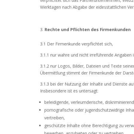
verpflichtet sich das Partnerunternehmen, Web24
Werktagen nach Abgabe der eidesstattlichen Vers
Rechte und Pflichten des Firmenkunden
3.1 Der Firmenkunde verpflichtet sich,
3.1.1 nur wahre und nicht irreführende Angaben
3.1.2 nur Logos, Bilder, Dateien und Texte seiner
Übermittlung stimmt der Firmenkunde der Darst
3.1.3 bei der Nutzung der Inhalte und Dienste a
Insbesondere ist es untersagt:
beleidigende, verleumderische, diskriminieren
pornografische oder jugendschutzwidrige Inh
vertreiben,
geschützte Inhalte ohne Berechtigung zu ver
bewerben, anzubieten oder zu vertreiben,