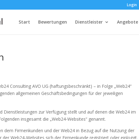
Login
Start
Bewertungen
Dienstleister
Angebote
n
Web24 Consulting AVO UG (haftungsbeschränkt) – in Folge „Web24“
lgenden allgemeinen Geschäftsbedingungen für der jeweiligen
d Dienstleistungen zur Verfügung stellt und auf denen die Web24 im
m Folgenden insgesamt die „Web24-Websites“ genannt.
hen dem Firmenkunden und der Web24 in Bezug auf die Nutzung der
der Web24-Websites sich der Firmenkunde registriert oder einloggt.