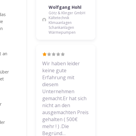
Wolfgang Hohl
s
Götz & Klinger GmbH
das
Kältetechnik
ie
Klimaanlagen
Schankanlagen
en
Wärmepumpen
t an
Wir haben leider
keine gute
 über
Erfahrung mit
et
diesem
Unternehmen
gemacht.Er hat sich
r
nicht an den
ausgemachten Preis
gehalten ( 500€
der
mehr ! ) .Die
Begründ…