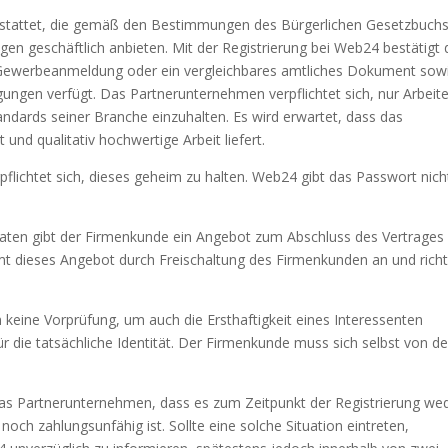
gestattet, die gemäß den Bestimmungen des Bürgerlichen Gesetzbuch
en geschäftlich anbieten. Mit der Registrierung bei Web24 bestätigt 
 Gewerbeanmeldung oder ein vergleichbares amtliches Dokument sow
ngen verfügt. Das Partnerunternehmen verpflichtet sich, nur Arbeit
 Standards seiner Branche einzuhalten. Es wird erwartet, dass das
nd qualitativ hochwertige Arbeit liefert.
flichtet sich, dieses geheim zu halten. Web24 gibt das Passwort nich
ndaten gibt der Firmenkunde ein Angebot zum Abschluss des Vertrages
 dieses Angebot durch Freischaltung des Firmenkunden an und richt
eine Vorprüfung, um auch die Ersthaftigkeit eines Interessenten
 die tatsächliche Identität. Der Firmenkunde muss sich selbst von de
 das Partnerunternehmen, dass es zum Zeitpunkt der Registrierung we
och zahlungsunfähig ist. Sollte eine solche Situation eintreten,