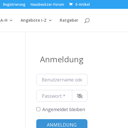
Registrierung
Hausbesitzer-Forum
0-Artikel
 A-H
Angebote I-Z
Ratgeber
Anmeldung
Benutzername oder E-Mail-Adresse
*
Passwort
*
Angemeldet bleiben
Alternative:
ANMELDUNG