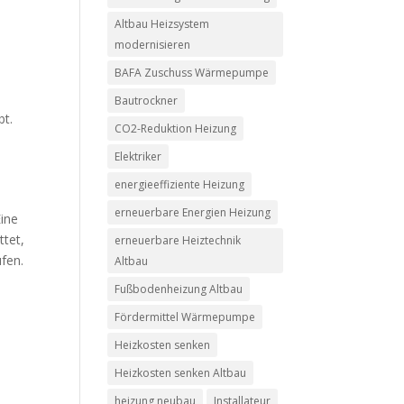
Altbau Heizsystem
modernisieren
BAFA Zuschuss Wärmepumpe
Bautrockner
bt.
CO2-Reduktion Heizung
Elektriker
energieeffiziente Heizung
erneuerbare Energien Heizung
Eine
ttet,
erneuerbare Heiztechnik
fen.
Altbau
Fußbodenheizung Altbau
Fördermittel Wärmepumpe
Heizkosten senken
Heizkosten senken Altbau
heizung neubau
Installateur