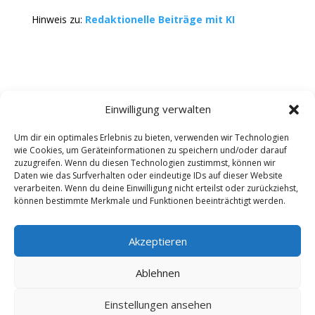
Hinweis zu:
Redaktionelle Beiträge mit KI
Einwilligung verwalten
Um dir ein optimales Erlebnis zu bieten, verwenden wir Technologien
wie Cookies, um Geräteinformationen zu speichern und/oder darauf
Kontakt
Impressum
Datenschutz
zuzugreifen. Wenn du diesen Technologien zustimmst, können wir
Werbung buchen
AGB
Daten wie das Surfverhalten oder eindeutige IDs auf dieser Website
verarbeiten. Wenn du deine Einwilligung nicht erteilst oder zurückziehst,
können bestimmte Merkmale und Funktionen beeinträchtigt werden.
Copyright 2025-2026 | Web24 Consulting AVO UG |
Alle Rechte vorbehalten *Werbehinweis: Die ist ein
Portal mit Infos zu Dienstleistern und Fachbetrieben
Akzeptieren
sowie einem Anbieterverzeichnis. Wenn Sie bei den
Werbepartnern ein Angebot anfordern oder etwas
Ablehnen
bestellen, erhalten wir ggf. eine Werbevergütung vom
jeweiligen Dienstleister. Redaktionelle Einträge wurden
Einstellungen ansehen