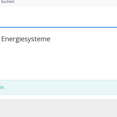
t buchen!
 Energiesysteme
ht.