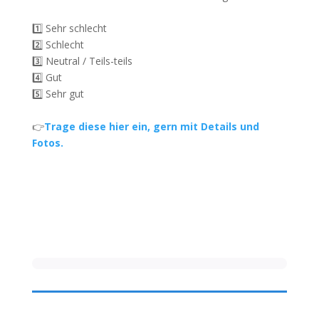
1️⃣ Sehr schlecht
2️⃣ Schlecht
3️⃣ Neutral / Teils-teils
4️⃣ Gut
5️⃣ Sehr gut
👉
Trage diese hier ein, gern mit Details und
Fotos.