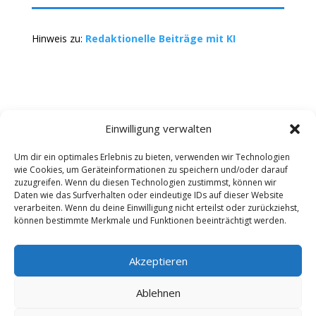
Hinweis zu:
Redaktionelle Beiträge mit KI
Einwilligung verwalten
Um dir ein optimales Erlebnis zu bieten, verwenden wir Technologien
wie Cookies, um Geräteinformationen zu speichern und/oder darauf
Kontakt
Impressum
Datenschutz
zuzugreifen. Wenn du diesen Technologien zustimmst, können wir
Werbung buchen
AGB
Daten wie das Surfverhalten oder eindeutige IDs auf dieser Website
verarbeiten. Wenn du deine Einwilligung nicht erteilst oder zurückziehst,
können bestimmte Merkmale und Funktionen beeinträchtigt werden.
Copyright 2025-2026 | Web24 Consulting AVO UG |
Alle Rechte vorbehalten *Werbehinweis: Die ist ein
Portal mit Infos zu Dienstleistern und Fachbetrieben
Akzeptieren
sowie einem Anbieterverzeichnis. Wenn Sie bei den
Werbepartnern ein Angebot anfordern oder etwas
Ablehnen
bestellen, erhalten wir ggf. eine Werbevergütung vom