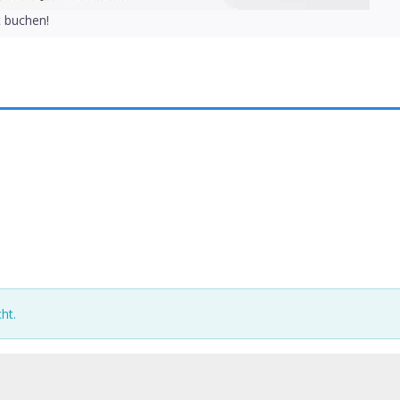
t buchen!
ht.