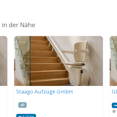
 in der Nähe
Staago Aufzüge GmbH
G
6.16 km