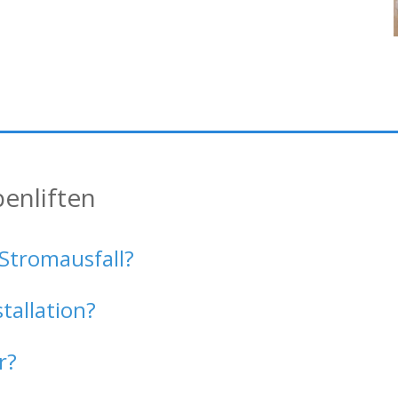
enliften
 Stromausfall?
tallation?
r?