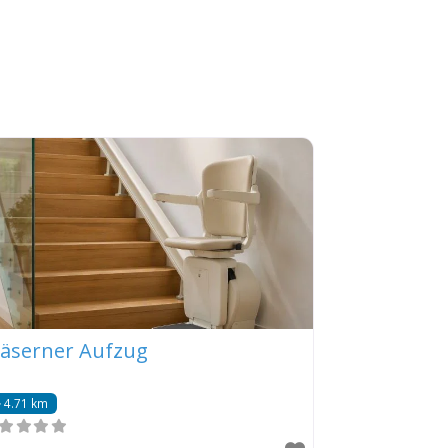
läserner Aufzug
4.71 km