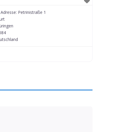
Adresse:
Petrinistraße 1
urt
üringen
084
utschland