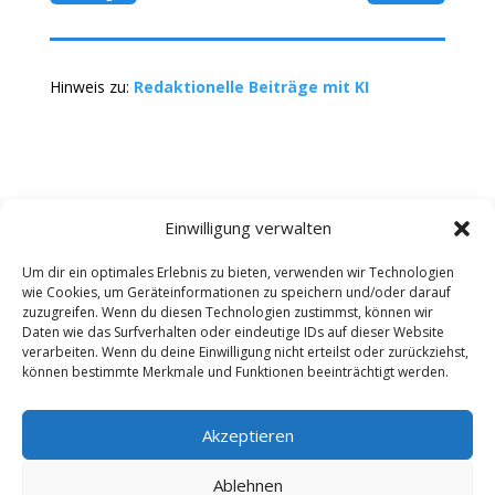
Hinweis zu:
Redaktionelle Beiträge mit KI
Einwilligung verwalten
Um dir ein optimales Erlebnis zu bieten, verwenden wir Technologien
wie Cookies, um Geräteinformationen zu speichern und/oder darauf
Kontakt
Impressum
Datenschutz
zuzugreifen. Wenn du diesen Technologien zustimmst, können wir
Werbung buchen
AGB
Daten wie das Surfverhalten oder eindeutige IDs auf dieser Website
verarbeiten. Wenn du deine Einwilligung nicht erteilst oder zurückziehst,
können bestimmte Merkmale und Funktionen beeinträchtigt werden.
Copyright 2025-2026 | Web24 Consulting AVO UG |
Alle Rechte vorbehalten *Werbehinweis: Die ist ein
Portal mit Infos zu Dienstleistern und Fachbetrieben
Akzeptieren
sowie einem Anbieterverzeichnis. Wenn Sie bei den
Werbepartnern ein Angebot anfordern oder etwas
Ablehnen