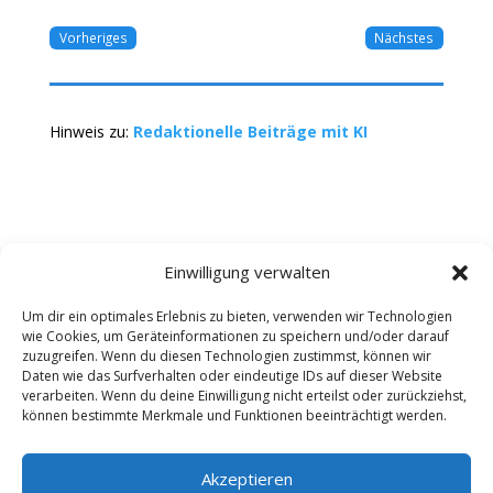
Vorheriges
Nächstes
Hinweis zu:
Redaktionelle Beiträge mit KI
Einwilligung verwalten
Um dir ein optimales Erlebnis zu bieten, verwenden wir Technologien
wie Cookies, um Geräteinformationen zu speichern und/oder darauf
Kontakt
Impressum
Datenschutz
zuzugreifen. Wenn du diesen Technologien zustimmst, können wir
Werbung buchen
AGB
Daten wie das Surfverhalten oder eindeutige IDs auf dieser Website
verarbeiten. Wenn du deine Einwilligung nicht erteilst oder zurückziehst,
können bestimmte Merkmale und Funktionen beeinträchtigt werden.
Copyright 2025-2026 | Web24 Consulting AVO UG |
Alle Rechte vorbehalten *Werbehinweis: Die ist ein
Portal mit Infos zu Dienstleistern und Fachbetrieben
Akzeptieren