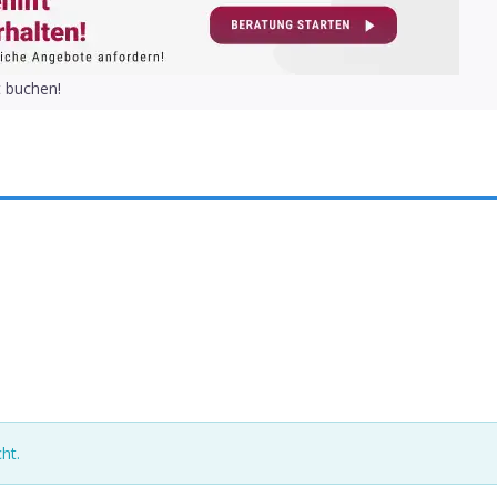
t buchen!
ht.