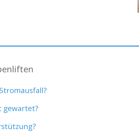
enliften
 Stromausfall?
t gewartet?
erstützung?