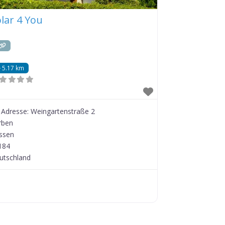
lar 4 You
5.17 km
Adresse:
Weingartenstraße 2
rben
ssen
184
utschland