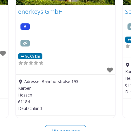
enerkeys GmbH
So
96.09 km
Ka
He
Adresse:
Bahnhofstraße 193
61
Karben
De
Hessen
61184
Deutschland