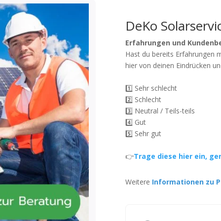
DeKo Solarserv
Erfahrungen und Kundenb
Hast du bereits Erfahrungen 
hier von deinen Eindrücken un
1️⃣ Sehr schlecht
2️⃣ Schlecht
3️⃣ Neutral / Teils-teils
4️⃣ Gut
5️⃣ Sehr gut
👉
Trage diese hier ein, ge
Weitere
Informationen zu P