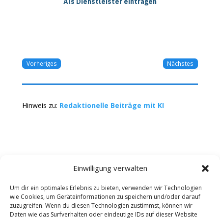
Als Dienstleister eintragen
Vorheriges
Nächstes
Hinweis zu:
Redaktionelle Beiträge mit KI
Einwilligung verwalten
Um dir ein optimales Erlebnis zu bieten, verwenden wir Technologien
wie Cookies, um Geräteinformationen zu speichern und/oder darauf
Kontakt
Impressum
Datenschutz
zuzugreifen. Wenn du diesen Technologien zustimmst, können wir
Werbung buchen
AGB
Daten wie das Surfverhalten oder eindeutige IDs auf dieser Website