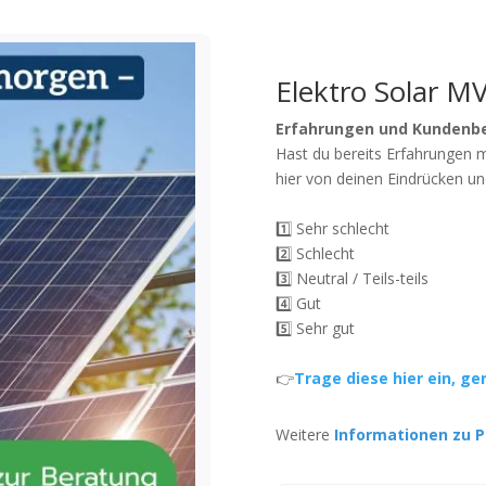
Elektro Solar M
Erfahrungen und Kundenb
Hast du bereits Erfahrungen 
hier von deinen Eindrücken un
1️⃣ Sehr schlecht
2️⃣ Schlecht
3️⃣ Neutral / Teils-teils
4️⃣ Gut
5️⃣ Sehr gut
👉
Trage diese hier ein, ge
Weitere
Informationen zu P