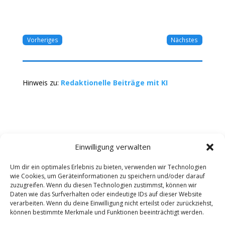
Vorheriges
Nächstes
Hinweis zu:
Redaktionelle Beiträge mit KI
Einwilligung verwalten
Um dir ein optimales Erlebnis zu bieten, verwenden wir Technologien
wie Cookies, um Geräteinformationen zu speichern und/oder darauf
Kontakt
Impressum
Datenschutz
zuzugreifen. Wenn du diesen Technologien zustimmst, können wir
Werbung buchen
AGB
Daten wie das Surfverhalten oder eindeutige IDs auf dieser Website
verarbeiten. Wenn du deine Einwilligung nicht erteilst oder zurückziehst,
können bestimmte Merkmale und Funktionen beeinträchtigt werden.
Copyright 2025-2026 | Web24 Consulting AVO UG |