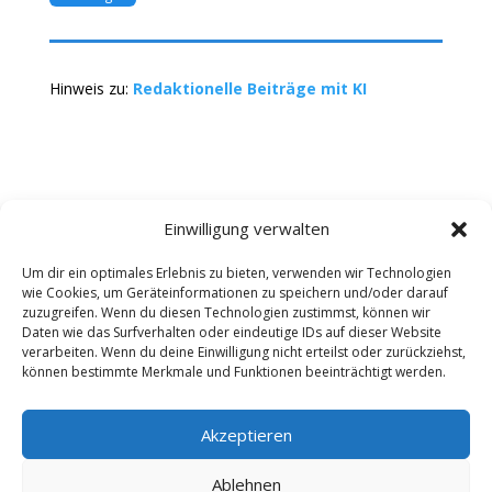
Hinweis zu:
Redaktionelle Beiträge mit KI
Einwilligung verwalten
Um dir ein optimales Erlebnis zu bieten, verwenden wir Technologien
wie Cookies, um Geräteinformationen zu speichern und/oder darauf
Kontakt
Impressum
Datenschutz
zuzugreifen. Wenn du diesen Technologien zustimmst, können wir
Werbung buchen
AGB
Daten wie das Surfverhalten oder eindeutige IDs auf dieser Website
verarbeiten. Wenn du deine Einwilligung nicht erteilst oder zurückziehst,
können bestimmte Merkmale und Funktionen beeinträchtigt werden.
Copyright 2025-2026 | Web24 Consulting AVO UG |
Alle Rechte vorbehalten *Werbehinweis: Die ist ein
Portal mit Infos zu Dienstleistern und Fachbetrieben
Akzeptieren
sowie einem Anbieterverzeichnis. Wenn Sie bei den
Werbepartnern ein Angebot anfordern oder etwas
Ablehnen