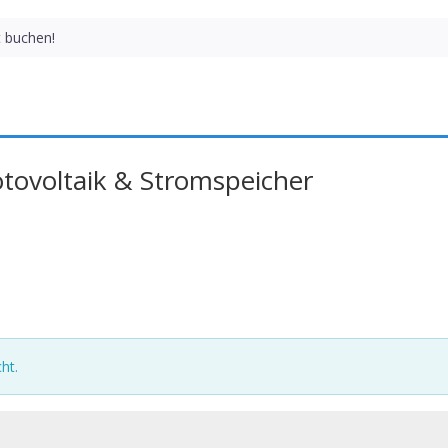
t buchen!
otovoltaik & Stromspeicher
ht.