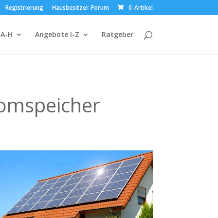
Registrierung
Hausbesitzer-Forum
0-Artikel
 A-H
Angebote I-Z
Ratgeber
romspeicher