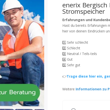
enerix Bergisch 
Stromspeicher
Erfahrungen und Kundenb
Hast du bereits Erfahrungen 
hier von deinen Eindrücken un
1️⃣ Sehr schlecht
2️⃣ Schlecht
3️⃣ Neutral / Teils-teils
4️⃣ Gut
5️⃣ Sehr gut
👉
Trage diese hier ein, ge
Weitere
Informationen zu P