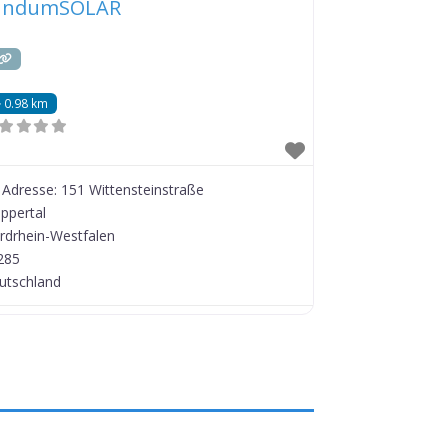
undumSOLAR
0.98 km
Adresse:
151 Wittensteinstraße
ppertal
rdrhein-Westfalen
285
utschland