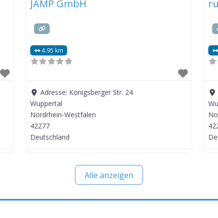
JAMP GmbH
r
4.95 km
Adresse:
Königsberger Str. 24
Wuppertal
Wu
Nordrhein-Westfalen
No
42277
42
Deutschland
De
Alle anzeigen