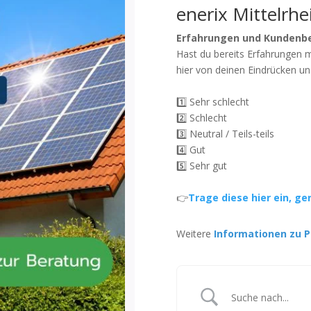
enerix Mittelrhe
Erfahrungen und Kundenb
Hast du bereits Erfahrungen 
hier von deinen Eindrücken un
1️⃣ Sehr schlecht
2️⃣ Schlecht
3️⃣ Neutral / Teils-teils
4️⃣ Gut
5️⃣ Sehr gut
👉
Trage diese hier ein, ge
Weitere
Informationen zu P