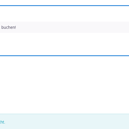
t buchen!
ht.