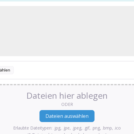
ählen
Dateien hier ablegen
ODER
Erlaubte Dateitypen: .jpg, .jpe, .jpeg, .gif, .png, .bmp, .ico