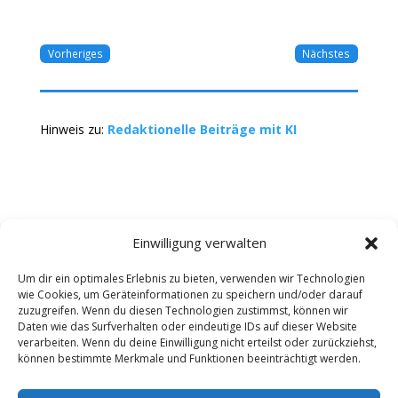
Vorheriges
Nächstes
Hinweis zu:
Redaktionelle Beiträge mit KI
Einwilligung verwalten
Um dir ein optimales Erlebnis zu bieten, verwenden wir Technologien
wie Cookies, um Geräteinformationen zu speichern und/oder darauf
Kontakt
Impressum
Datenschutz
zuzugreifen. Wenn du diesen Technologien zustimmst, können wir
Werbung buchen
AGB
Daten wie das Surfverhalten oder eindeutige IDs auf dieser Website
verarbeiten. Wenn du deine Einwilligung nicht erteilst oder zurückziehst,
können bestimmte Merkmale und Funktionen beeinträchtigt werden.
Copyright 2025-2026 | Web24 Consulting AVO UG |
Alle Rechte vorbehalten *Werbehinweis: Die ist ein