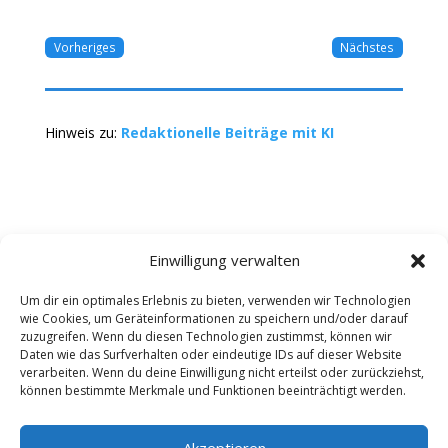
Vorheriges
Nächstes
Hinweis zu:
Redaktionelle Beiträge mit KI
Einwilligung verwalten
Um dir ein optimales Erlebnis zu bieten, verwenden wir Technologien
wie Cookies, um Geräteinformationen zu speichern und/oder darauf
Kontakt
Impressum
Datenschutz
zuzugreifen. Wenn du diesen Technologien zustimmst, können wir
Werbung buchen
AGB
Daten wie das Surfverhalten oder eindeutige IDs auf dieser Website
verarbeiten. Wenn du deine Einwilligung nicht erteilst oder zurückziehst,
können bestimmte Merkmale und Funktionen beeinträchtigt werden.
Copyright 2025-2026 | Web24 Consulting AVO UG |
Alle Rechte vorbehalten *Werbehinweis: Die ist ein
Portal mit Infos zu Dienstleistern und Fachbetrieben
Akzeptieren