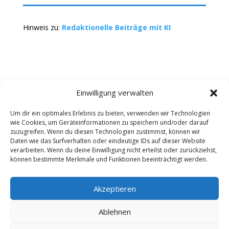
Hinweis zu:
Redaktionelle Beiträge mit KI
Einwilligung verwalten
Um dir ein optimales Erlebnis zu bieten, verwenden wir Technologien
wie Cookies, um Geräteinformationen zu speichern und/oder darauf
Kontakt
Impressum
Datenschutz
zuzugreifen. Wenn du diesen Technologien zustimmst, können wir
Werbung buchen
AGB
Daten wie das Surfverhalten oder eindeutige IDs auf dieser Website
verarbeiten. Wenn du deine Einwilligung nicht erteilst oder zurückziehst,
können bestimmte Merkmale und Funktionen beeinträchtigt werden.
Copyright 2025-2026 | Web24 Consulting AVO UG |
Alle Rechte vorbehalten *Werbehinweis: Die ist ein
Portal mit Infos zu Dienstleistern und Fachbetrieben
Akzeptieren
sowie einem Anbieterverzeichnis. Wenn Sie bei den
Werbepartnern ein Angebot anfordern oder etwas
Ablehnen
bestellen, erhalten wir ggf. eine Werbevergütung vom