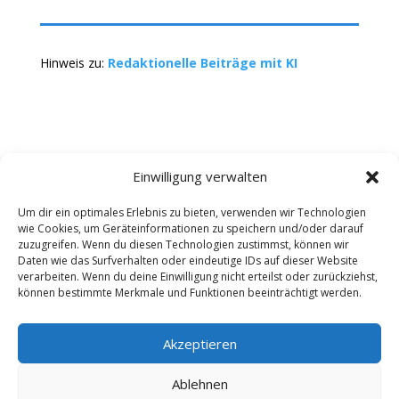
Hinweis zu:
Redaktionelle Beiträge mit KI
Einwilligung verwalten
Um dir ein optimales Erlebnis zu bieten, verwenden wir Technologien
wie Cookies, um Geräteinformationen zu speichern und/oder darauf
Kontakt
Impressum
Datenschutz
zuzugreifen. Wenn du diesen Technologien zustimmst, können wir
Werbung buchen
AGB
Daten wie das Surfverhalten oder eindeutige IDs auf dieser Website
verarbeiten. Wenn du deine Einwilligung nicht erteilst oder zurückziehst,
können bestimmte Merkmale und Funktionen beeinträchtigt werden.
Copyright 2025-2026 | Web24 Consulting AVO UG |
Alle Rechte vorbehalten *Werbehinweis: Die ist ein
Portal mit Infos zu Dienstleistern und Fachbetrieben
Akzeptieren
sowie einem Anbieterverzeichnis. Wenn Sie bei den
Werbepartnern ein Angebot anfordern oder etwas
Ablehnen