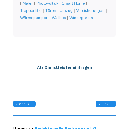
|
Maler
|
Photovoltaik
|
Smart Home
|
Treppenlifte
|
Türen
|
Umzug
|
Versicherungen
|
Wärmepumpen
|
Wallbox
|
Wintergarten
Als Dienstleister eintragen
Vorheriges
Nächstes
Hinweis zu:
Redaktionelle Beiträge mit KI