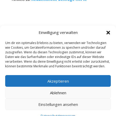
Einwilligung verwalten
Um dir ein optimales Erlebnis zu bieten, verwenden wir Technologien
wie Cookies, um Geräteinformationen zu speichern und/oder darauf
Kontakt
Impressum
Datenschutz
zuzugreifen. Wenn du diesen Technologien zustimmst, können wir
Werbung buchen
AGB
Daten wie das Surfverhalten oder eindeutige IDs auf dieser Website
verarbeiten. Wenn du deine Einwilligung nicht erteilst oder zurückziehst,
können bestimmte Merkmale und Funktionen beeinträchtigt werden.
Copyright 2025-2026 | Web24 Consulting AVO UG |
Alle Rechte vorbehalten *Werbehinweis: Die ist ein
Portal mit Infos zu Dienstleistern und Fachbetrieben
Akzeptieren
sowie einem Anbieterverzeichnis. Wenn Sie bei den
Werbepartnern ein Angebot anfordern oder etwas
Ablehnen
bestellen, erhalten wir ggf. eine Werbevergütung vom
jeweiligen Dienstleister. Redaktionelle Einträge wurden
Einstellungen ansehen
zum Teil auch mit KI erstellt oder ergänzt und können
Fehler enthalten.
Datenschutz
Impressum