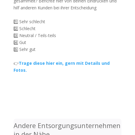
gesammelt? Berichte hier von deinen Eindrücken und
hilf anderen Kunden bei ihrer Entscheidung
1️⃣ Sehr schlecht
2️⃣ Schlecht
3️⃣ Neutral / Teils-teils
4️⃣ Gut
5️⃣ Sehr gut
👉
Trage diese hier ein, gern mit Details und
Fotos.
Andere Entsorgungsunternehmen
in der Nähe