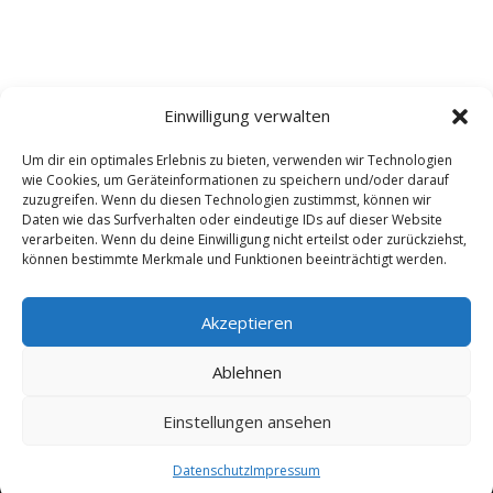
Einwilligung verwalten
Um dir ein optimales Erlebnis zu bieten, verwenden wir Technologien
wie Cookies, um Geräteinformationen zu speichern und/oder darauf
Kontakt
Impressum
Datenschutz
zuzugreifen. Wenn du diesen Technologien zustimmst, können wir
Werbung buchen
AGB
Daten wie das Surfverhalten oder eindeutige IDs auf dieser Website
verarbeiten. Wenn du deine Einwilligung nicht erteilst oder zurückziehst,
können bestimmte Merkmale und Funktionen beeinträchtigt werden.
Copyright 2025-2026 | Web24 Consulting AVO UG |
Alle Rechte vorbehalten *Werbehinweis: Die ist ein
Portal mit Infos zu Dienstleistern und Fachbetrieben
Akzeptieren
sowie einem Anbieterverzeichnis. Wenn Sie bei den
Werbepartnern ein Angebot anfordern oder etwas
Ablehnen
bestellen, erhalten wir ggf. eine Werbevergütung vom
jeweiligen Dienstleister. Redaktionelle Einträge wurden
Einstellungen ansehen
zum Teil auch mit KI erstellt oder ergänzt und können
Fehler enthalten.
Datenschutz
Impressum