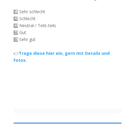
1️⃣ Sehr schlecht
2️⃣ Schlecht
3️⃣ Neutral / Teils-teils
4️⃣ Gut
5️⃣ Sehr gut
👉
Trage diese hier ein, gern mit Details und
Fotos.