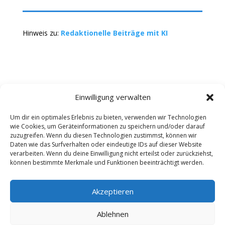
Hinweis zu:
Redaktionelle Beiträge mit KI
Einwilligung verwalten
Um dir ein optimales Erlebnis zu bieten, verwenden wir Technologien
wie Cookies, um Geräteinformationen zu speichern und/oder darauf
Kontakt
Impressum
Datenschutz
zuzugreifen. Wenn du diesen Technologien zustimmst, können wir
Werbung buchen
AGB
Daten wie das Surfverhalten oder eindeutige IDs auf dieser Website
verarbeiten. Wenn du deine Einwilligung nicht erteilst oder zurückziehst,
können bestimmte Merkmale und Funktionen beeinträchtigt werden.
Copyright 2025-2026 | Web24 Consulting AVO UG |
Alle Rechte vorbehalten *Werbehinweis: Die ist ein
Portal mit Infos zu Dienstleistern und Fachbetrieben
Akzeptieren
sowie einem Anbieterverzeichnis. Wenn Sie bei den
Werbepartnern ein Angebot anfordern oder etwas
Ablehnen
bestellen, erhalten wir ggf. eine Werbevergütung vom