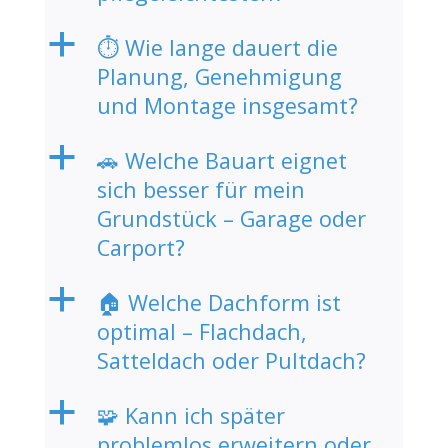
a
⏱️ Wie lange dauert die
Planung, Genehmigung
und Montage insgesamt?
a
🚗 Welche Bauart eignet
sich besser für mein
Grundstück – Garage oder
Carport?
a
🏠 Welche Dachform ist
optimal – Flachdach,
Satteldach oder Pultdach?
a
🧩 Kann ich später
problemlos erweitern oder