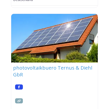
photovoltaikbuero Ternus & Diehl
GbR