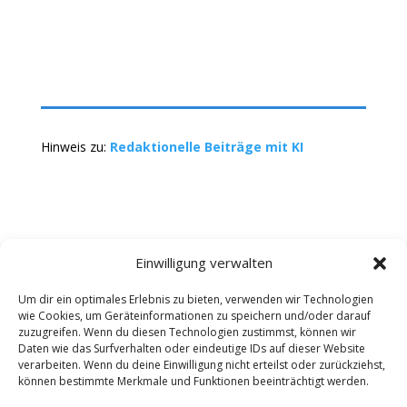
Hinweis zu:
Redaktionelle Beiträge mit KI
Einwilligung verwalten
Um dir ein optimales Erlebnis zu bieten, verwenden wir Technologien
wie Cookies, um Geräteinformationen zu speichern und/oder darauf
Kontakt
Impressum
Datenschutz
zuzugreifen. Wenn du diesen Technologien zustimmst, können wir
Werbung buchen
AGB
Daten wie das Surfverhalten oder eindeutige IDs auf dieser Website
verarbeiten. Wenn du deine Einwilligung nicht erteilst oder zurückziehst,
können bestimmte Merkmale und Funktionen beeinträchtigt werden.
Copyright 2025-2026 | Web24 Consulting AVO UG |