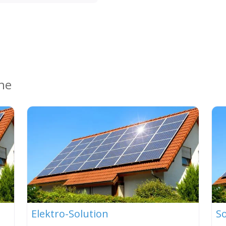
ähe
Elektro-Solution
S