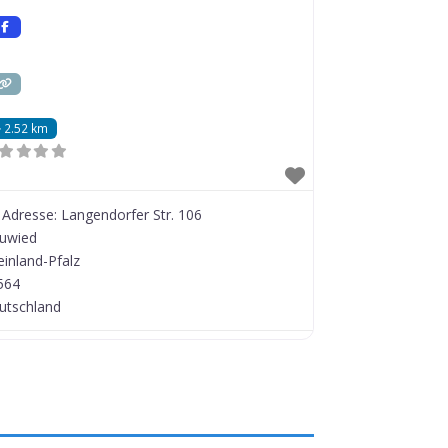
2.52 km
Adresse:
Langendorfer Str. 106
uwied
einland-Pfalz
564
utschland