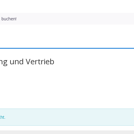
t buchen!
ng und Vertrieb
ht.