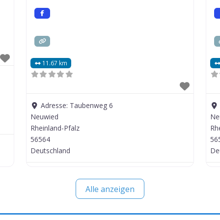
11.67 km
Adresse:
Taubenweg 6
Neuwied
Ne
Rheinland-Pfalz
Rh
56564
56
Deutschland
De
Alle anzeigen