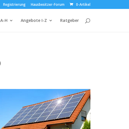
Registrierung
Hausbesitzer-Forum
0-Artikel
 A-H
Angebote I-Z
Ratgeber
b