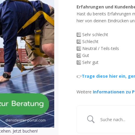
Erfahrungen und Kundenb
Hast du bereits Erfahrungen 
hier von deinen Eindrücken un
1️⃣ Sehr schlecht
2️⃣ Schlecht
3️⃣ Neutral / Teils-teils
4️⃣ Gut
5️⃣ Sehr gut
👉
Trage diese hier ein, ge
Weitere
Informationen zu P
ehen. Jetzt buchen!