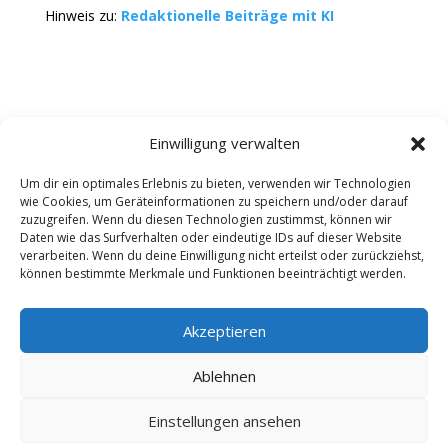
Hinweis zu:
Redaktionelle Beiträge mit KI
Einwilligung verwalten
Um dir ein optimales Erlebnis zu bieten, verwenden wir Technologien
wie Cookies, um Geräteinformationen zu speichern und/oder darauf
Kontakt
Impressum
Datenschutz
zuzugreifen. Wenn du diesen Technologien zustimmst, können wir
Werbung buchen
AGB
Daten wie das Surfverhalten oder eindeutige IDs auf dieser Website
verarbeiten. Wenn du deine Einwilligung nicht erteilst oder zurückziehst,
können bestimmte Merkmale und Funktionen beeinträchtigt werden.
Copyright 2025-2026 | Web24 Consulting AVO UG |
Alle Rechte vorbehalten *Werbehinweis: Die ist ein
Portal mit Infos zu Dienstleistern und Fachbetrieben
Akzeptieren
sowie einem Anbieterverzeichnis. Wenn Sie bei den
Werbepartnern ein Angebot anfordern oder etwas
Ablehnen
bestellen, erhalten wir ggf. eine Werbevergütung vom
jeweiligen Dienstleister. Redaktionelle Einträge wurden
Einstellungen ansehen
zum Teil auch mit KI erstellt oder ergänzt und können