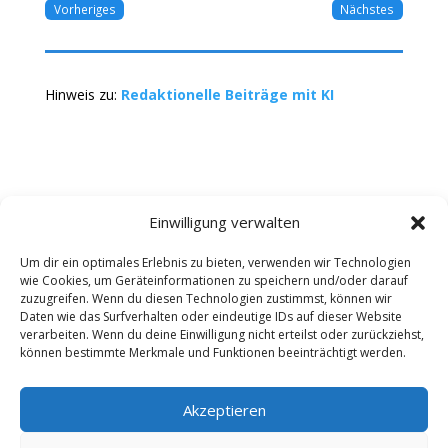
Vorheriges
Nächstes
Hinweis zu:
Redaktionelle Beiträge mit KI
Einwilligung verwalten
Um dir ein optimales Erlebnis zu bieten, verwenden wir Technologien
wie Cookies, um Geräteinformationen zu speichern und/oder darauf
Kontakt
Impressum
Datenschutz
zuzugreifen. Wenn du diesen Technologien zustimmst, können wir
Werbung buchen
AGB
Daten wie das Surfverhalten oder eindeutige IDs auf dieser Website
verarbeiten. Wenn du deine Einwilligung nicht erteilst oder zurückziehst,
können bestimmte Merkmale und Funktionen beeinträchtigt werden.
Copyright 2025-2026 | Web24 Consulting AVO UG |
Alle Rechte vorbehalten *Werbehinweis: Die ist ein
Portal mit Infos zu Dienstleistern und Fachbetrieben
Akzeptieren
sowie einem Anbieterverzeichnis. Wenn Sie bei den