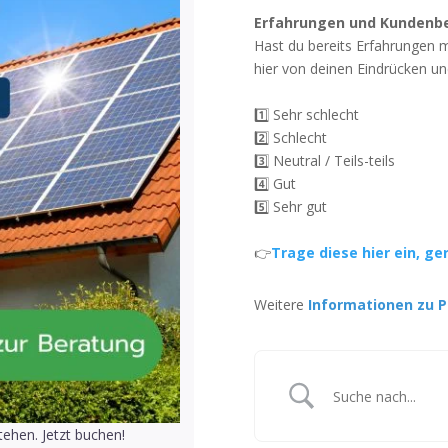
Erfahrungen und Kundenb
Hast du bereits Erfahrungen 
hier von deinen Eindrücken un
1️⃣ Sehr schlecht
2️⃣ Schlecht
3️⃣ Neutral / Teils-teils
4️⃣ Gut
5️⃣ Sehr gut
👉
Trage diese hier ein, ge
Weitere
Informationen zu P
ehen. Jetzt buchen!