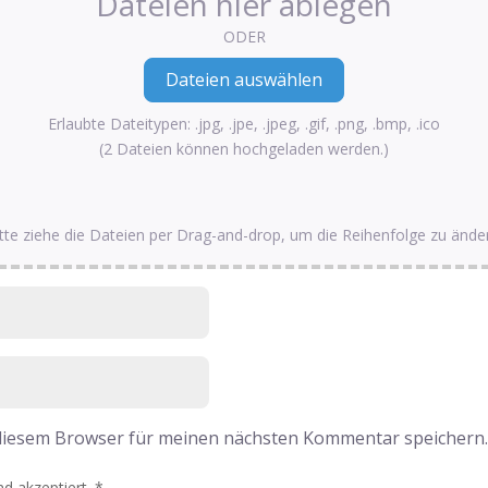
Dateien hier ablegen
ODER
Erlaubte Dateitypen: .jpg, .jpe, .jpeg, .gif, .png, .bmp, .ico
(2 Dateien können hochgeladen werden.)
tte ziehe die Dateien per Drag-and-drop, um die Reihenfolge zu ände
 diesem Browser für meinen nächsten Kommentar speichern
d akzeptiert.
*