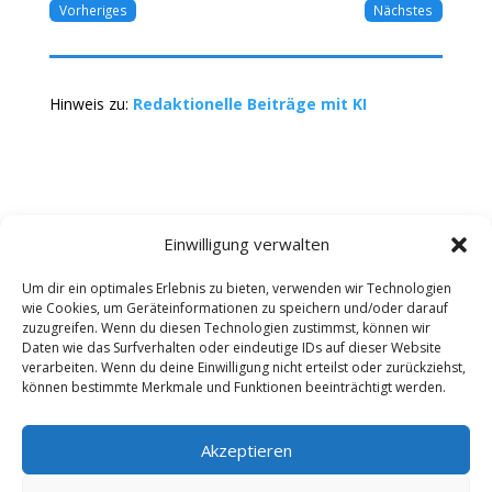
Vorheriges
Nächstes
Hinweis zu:
Redaktionelle Beiträge mit KI
Einwilligung verwalten
Um dir ein optimales Erlebnis zu bieten, verwenden wir Technologien
wie Cookies, um Geräteinformationen zu speichern und/oder darauf
Kontakt
Impressum
Datenschutz
zuzugreifen. Wenn du diesen Technologien zustimmst, können wir
Werbung buchen
AGB
Daten wie das Surfverhalten oder eindeutige IDs auf dieser Website
verarbeiten. Wenn du deine Einwilligung nicht erteilst oder zurückziehst,
können bestimmte Merkmale und Funktionen beeinträchtigt werden.
Copyright 2025-2026 | Web24 Consulting AVO UG |
Alle Rechte vorbehalten *Werbehinweis: Die ist ein
Portal mit Infos zu Dienstleistern und Fachbetrieben
Akzeptieren
sowie einem Anbieterverzeichnis. Wenn Sie bei den