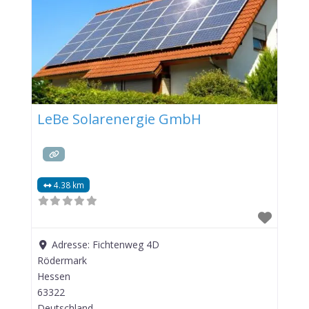
LeBe Solarenergie GmbH
4.38 km
Adresse:
Fichtenweg 4D
Rödermark
Hessen
63322
Deutschland