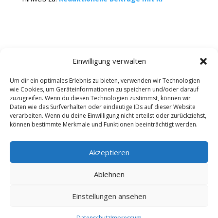
Einwilligung verwalten
Um dir ein optimales Erlebnis zu bieten, verwenden wir Technologien
wie Cookies, um Geräteinformationen zu speichern und/oder darauf
Kontakt
Impressum
Datenschutz
zuzugreifen. Wenn du diesen Technologien zustimmst, können wir
Werbung buchen
AGB
Daten wie das Surfverhalten oder eindeutige IDs auf dieser Website
verarbeiten. Wenn du deine Einwilligung nicht erteilst oder zurückziehst,
können bestimmte Merkmale und Funktionen beeinträchtigt werden.
Copyright 2025-2026 | Web24 Consulting AVO UG |
Alle Rechte vorbehalten *Werbehinweis: Die ist ein
Portal mit Infos zu Dienstleistern und Fachbetrieben
Akzeptieren
sowie einem Anbieterverzeichnis. Wenn Sie bei den
Werbepartnern ein Angebot anfordern oder etwas
Ablehnen
bestellen, erhalten wir ggf. eine Werbevergütung vom
jeweiligen Dienstleister. Redaktionelle Einträge wurden
Einstellungen ansehen
zum Teil auch mit KI erstellt oder ergänzt und können
Fehler enthalten.
Datenschutz
Impressum