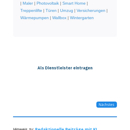
|
Maler
|
Photovoltaik
|
Smart Home
|
Treppenlifte
|
Türen
|
Umzug
|
Versicherungen
|
Wärmepumpen
|
Wallbox
|
Wintergarten
Als Dienstleister eintragen
Nächstes
Hinweis zu:
Redaktionelle Beiträge mit KI