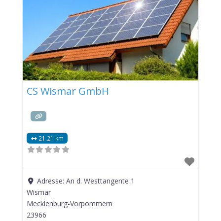
CS Wismar GmbH
21.21 km
Adresse:
An d. Westtangente 1
Wismar
Mecklenburg-Vorpommern
23966