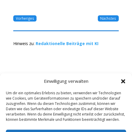
Vorheriges
Nächstes
Hinweis zu:
Redaktionelle Beiträge mit KI
Einwilligung verwalten
Um dir ein optimales Erlebnis zu bieten, verwenden wir Technologien
wie Cookies, um Geräteinformationen zu speichern und/oder darauf
Kontakt
Impressum
Datenschutz
zuzugreifen. Wenn du diesen Technologien zustimmst, können wir
Werbung buchen
AGB
Daten wie das Surfverhalten oder eindeutige IDs auf dieser Website
verarbeiten. Wenn du deine Einwilligung nicht erteilst oder zurückziehst,
können bestimmte Merkmale und Funktionen beeinträchtigt werden.
Copyright 2025-2026 | Web24 Consulting AVO UG |
Alle Rechte vorbehalten *Werbehinweis: Die ist ein