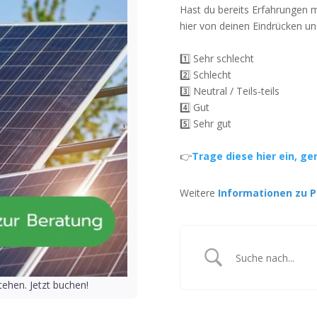
Hast du bereits Erfahrungen 
hier von deinen Eindrücken un
1️⃣ Sehr schlecht
2️⃣ Schlecht
3️⃣ Neutral / Teils-teils
4️⃣ Gut
5️⃣ Sehr gut
👉
Trage diese hier ein, ge
Weitere
Informationen zu P
ehen. Jetzt buchen!