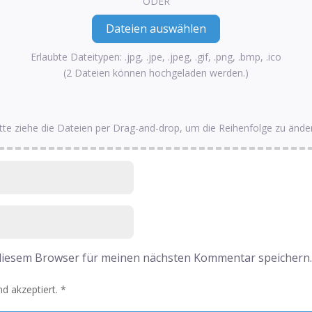
ODER
Erlaubte Dateitypen: .jpg, .jpe, .jpeg, .gif, .png, .bmp, .ico
(2 Dateien können hochgeladen werden.)
tte ziehe die Dateien per Drag-and-drop, um die Reihenfolge zu ände
 diesem Browser für meinen nächsten Kommentar speichern
d akzeptiert.
*