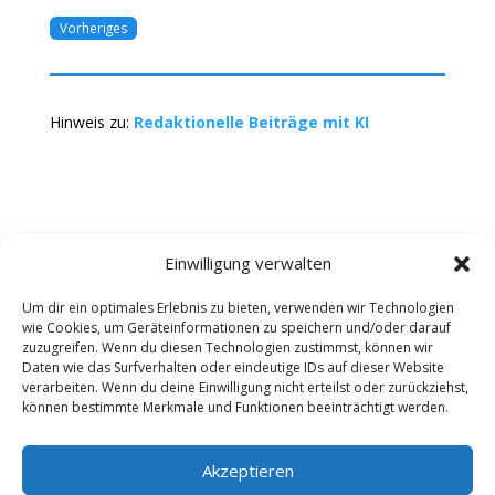
Vorheriges
Hinweis zu:
Redaktionelle Beiträge mit KI
Einwilligung verwalten
Um dir ein optimales Erlebnis zu bieten, verwenden wir Technologien
wie Cookies, um Geräteinformationen zu speichern und/oder darauf
Kontakt
Impressum
Datenschutz
zuzugreifen. Wenn du diesen Technologien zustimmst, können wir
Werbung buchen
AGB
Daten wie das Surfverhalten oder eindeutige IDs auf dieser Website
verarbeiten. Wenn du deine Einwilligung nicht erteilst oder zurückziehst,
können bestimmte Merkmale und Funktionen beeinträchtigt werden.
Copyright 2025-2026 | Web24 Consulting AVO UG |
Alle Rechte vorbehalten *Werbehinweis: Die ist ein
Portal mit Infos zu Dienstleistern und Fachbetrieben
Akzeptieren
sowie einem Anbieterverzeichnis. Wenn Sie bei den