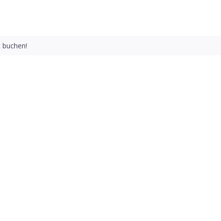
träge
t buchen!