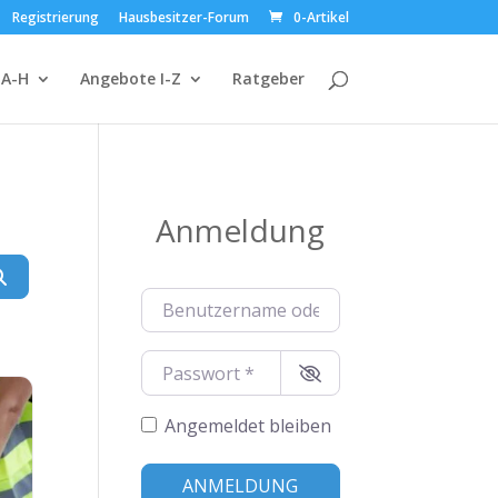
Registrierung
Hausbesitzer-Forum
0-Artikel
 A-H
Angebote I-Z
Ratgeber
Anmeldung
Suchen
Benutzername oder E-Mail-Adresse
*
Passwort
*
Angemeldet bleiben
Alternative:
ANMELDUNG