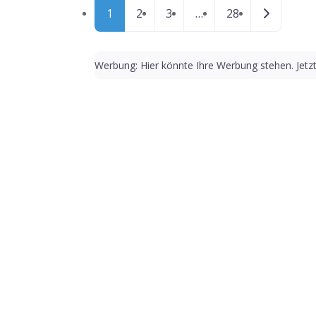
Posts navigation
Ältere Bei
1
2
3
…
28
Werbung: Hier könnte Ihre Werbung stehen. Jetz