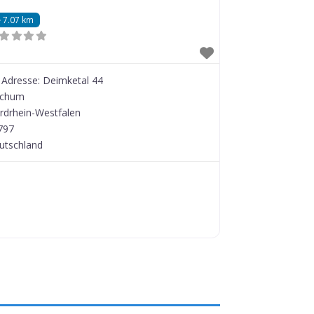
7.07 km
Adresse:
Deimketal 44
chum
rdrhein-Westfalen
797
utschland