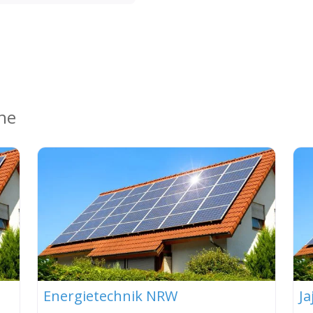
ähe
Energietechnik NRW
Ja