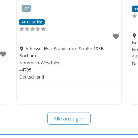
17.56 km
Bo
Adresse:
Elsa-Brändström-Straße 103B
No
Bochum
44
Nordrhein-Westfalen
De
44795
Deutschland
Alle anzeigen