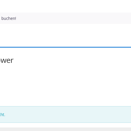
t buchen!
ower
ht.