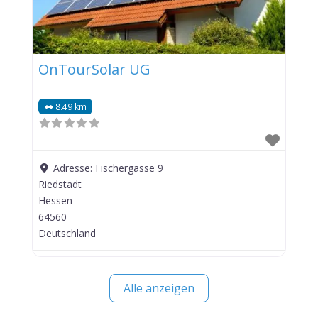
OnTourSolar UG
8.49 km
Adresse:
Fischergasse 9
Riedstadt
Hessen
64560
Deutschland
Alle anzeigen