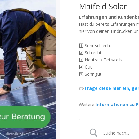
Maifeld Solar
Erfahrungen und Kundenb
Hast du bereits Erfahrungen 
hier von deinen Eindrücken un
1️⃣ Sehr schlecht
2️⃣ Schlecht
3️⃣ Neutral / Teils-teils
4️⃣ Gut
5️⃣ Sehr gut
👉
Trage diese hier ein, ge
Weitere
Informationen zu P