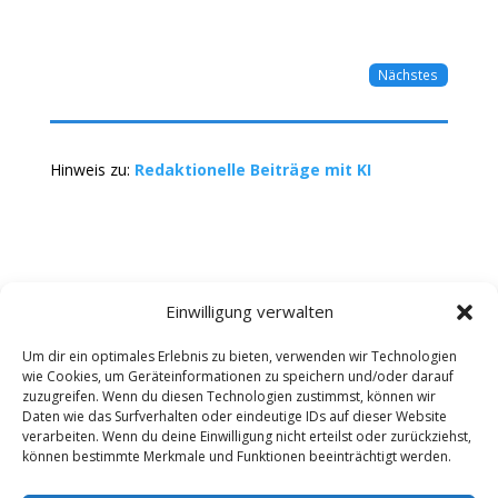
Nächstes
Hinweis zu:
Redaktionelle Beiträge mit KI
Einwilligung verwalten
Um dir ein optimales Erlebnis zu bieten, verwenden wir Technologien
wie Cookies, um Geräteinformationen zu speichern und/oder darauf
Kontakt
Impressum
Datenschutz
zuzugreifen. Wenn du diesen Technologien zustimmst, können wir
Werbung buchen
AGB
Daten wie das Surfverhalten oder eindeutige IDs auf dieser Website
verarbeiten. Wenn du deine Einwilligung nicht erteilst oder zurückziehst,
können bestimmte Merkmale und Funktionen beeinträchtigt werden.
Copyright 2025-2026 | Web24 Consulting AVO UG |
Alle Rechte vorbehalten *Werbehinweis: Die ist ein