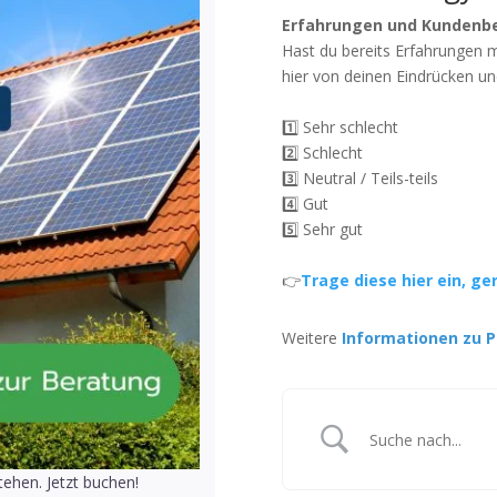
Erfahrungen und Kundenb
Hast du bereits Erfahrungen 
hier von deinen Eindrücken un
1️⃣ Sehr schlecht
2️⃣ Schlecht
3️⃣ Neutral / Teils-teils
4️⃣ Gut
5️⃣ Sehr gut
👉
Trage diese hier ein, ge
Weitere
Informationen zu P
ehen. Jetzt buchen!