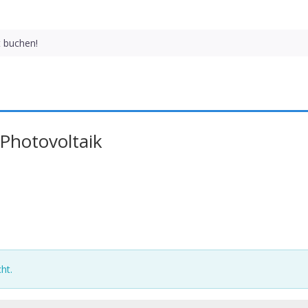
t buchen!
 Photovoltaik
ht.