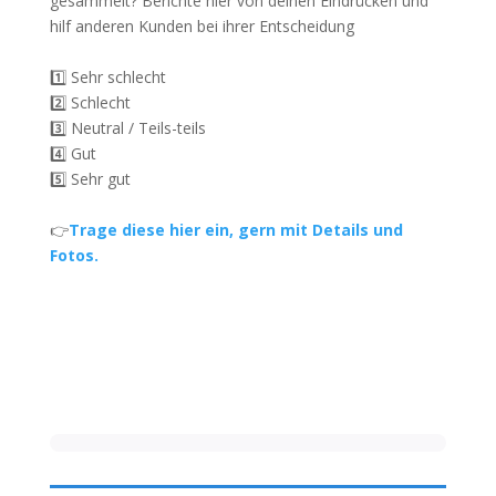
gesammelt? Berichte hier von deinen Eindrücken und
hilf anderen Kunden bei ihrer Entscheidung
1️⃣ Sehr schlecht
2️⃣ Schlecht
3️⃣ Neutral / Teils-teils
4️⃣ Gut
5️⃣ Sehr gut
👉
Trage diese hier ein, gern mit Details und
Fotos.