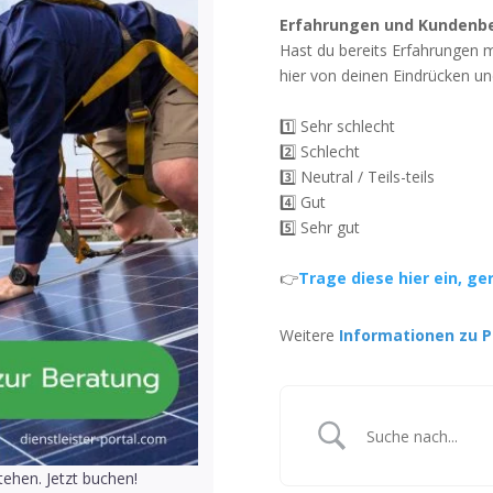
Erfahrungen und Kundenb
Hast du bereits Erfahrungen 
hier von deinen Eindrücken un
1️⃣ Sehr schlecht
2️⃣ Schlecht
3️⃣ Neutral / Teils-teils
4️⃣ Gut
5️⃣ Sehr gut
👉
Trage diese hier ein, ge
Weitere
Informationen zu P
ehen. Jetzt buchen!