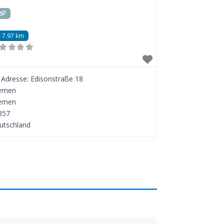
7.97 km
Adresse:
Edisonstraße 18
emen
emen
357
utschland