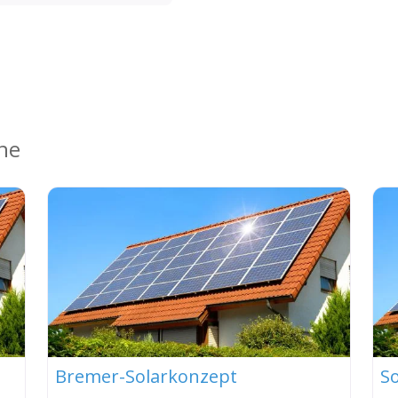
ähe
Bremer-Solarkonzept
S