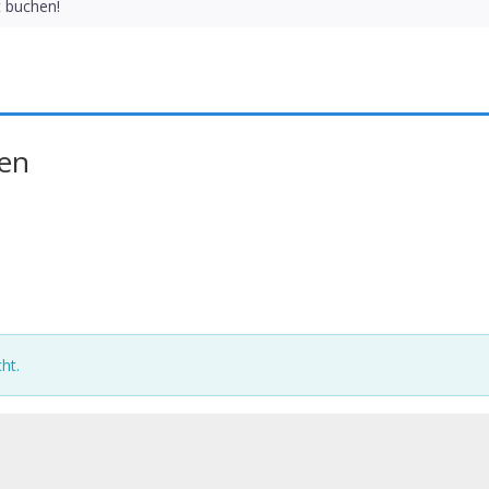
t buchen!
en
ht.