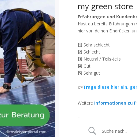
my green store
Erfahrungen und Kundenb
Hast du bereits Erfahrungen 
hier von deinen Eindrücken un
1️⃣ Sehr schlecht
2️⃣ Schlecht
3️⃣ Neutral / Teils-teils
4️⃣ Gut
5️⃣ Sehr gut
👉
Trage diese hier ein, ge
Weitere
Informationen zu P