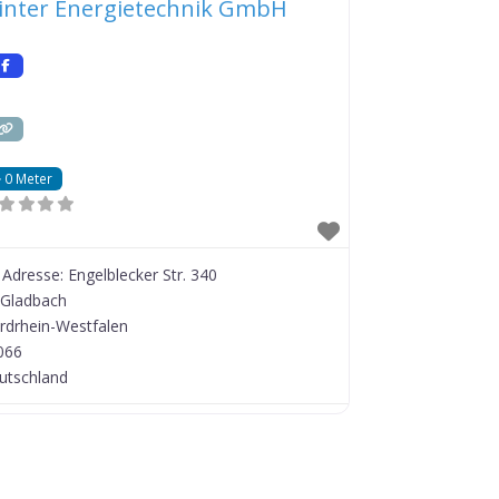
inter Energietechnik GmbH
0 Meter
Adresse:
Engelblecker Str. 340
 Gladbach
rdrhein-Westfalen
066
utschland