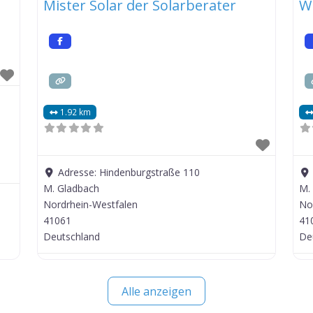
Mister Solar der Solarberater
W
1.92 km
Adresse:
Hindenburgstraße 110
M. Gladbach
M.
Nordrhein-Westfalen
No
41061
41
Deutschland
De
Alle anzeigen