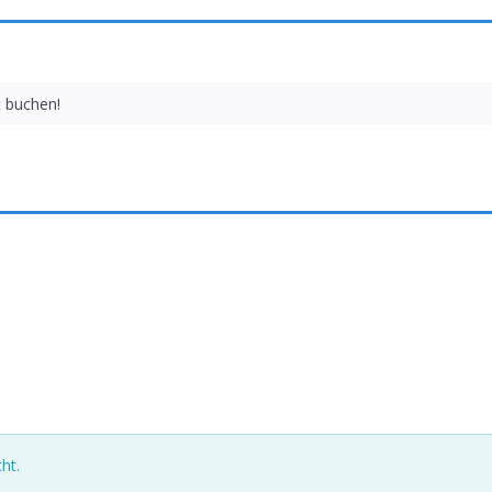
t buchen!
ht.