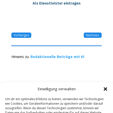
Als Dienstleister eintragen
Vorheriges
Nächstes
Hinweis zu:
Redaktionelle Beiträge mit KI
Einwilligung verwalten
Um dir ein optimales Erlebnis zu bieten, verwenden wir Technologien
wie Cookies, um Geräteinformationen zu speichern und/oder darauf
Kontakt
Impressum
Datenschutz
zuzugreifen. Wenn du diesen Technologien zustimmst, können wir
Werbung buchen
AGB
Daten wie das Surfverhalten oder eindeutige IDs auf dieser Website