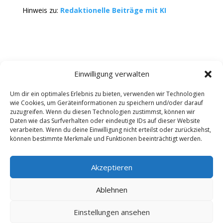
Hinweis zu:
Redaktionelle Beiträge mit KI
Einwilligung verwalten
Um dir ein optimales Erlebnis zu bieten, verwenden wir Technologien
wie Cookies, um Geräteinformationen zu speichern und/oder darauf
Kontakt
Impressum
Datenschutz
zuzugreifen. Wenn du diesen Technologien zustimmst, können wir
Werbung buchen
AGB
Daten wie das Surfverhalten oder eindeutige IDs auf dieser Website
verarbeiten. Wenn du deine Einwilligung nicht erteilst oder zurückziehst,
können bestimmte Merkmale und Funktionen beeinträchtigt werden.
Copyright 2025-2026 | Web24 Consulting AVO UG |
Alle Rechte vorbehalten *Werbehinweis: Die ist ein
Portal mit Infos zu Dienstleistern und Fachbetrieben
Akzeptieren
sowie einem Anbieterverzeichnis. Wenn Sie bei den
Werbepartnern ein Angebot anfordern oder etwas
Ablehnen
bestellen, erhalten wir ggf. eine Werbevergütung vom
jeweiligen Dienstleister. Redaktionelle Einträge wurden
Einstellungen ansehen
zum Teil auch mit KI erstellt oder ergänzt und können